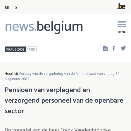
NL
news.
belgium
Main
navigation
MENU
Faceb
Tw
30 AUG 2002
17:00
Hoort bij
Verslag van de vergadering van de Ministerraad van vrijdag 30
augustus 2002
Pensioen van verplegend en
verzorgend personeel van de openbare
sector
Op voorstel van de heer Frank Vandenbroucke,