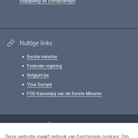
Raadpleeg de contactenlijst
Nuttige links
Eerste minister
Federale regering
Belgium.be
Your Europe
FOD Kanselarij van de Eerste Minister
Footer
Persoonsgegevens
Voorwaarden voor het hergebruik
Deze website maakt gebruik van functionele cookies. Om