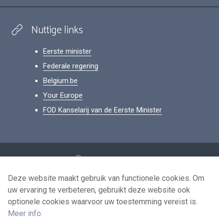
Nuttige links
Eerste minister
Federale regering
Belgium.be
Your Europe
FOD Kanselarij van de Eerste Minister
Footer
Persoonsgegevens
Voorwaarden voor het hergebruik
Deze website maakt gebruik van functionele cookies. Om
uw ervaring te verbeteren, gebruikt deze website ook
Contacteer ons
optionele cookies waarvoor uw toestemming vereist is.
Toegankelijkheid
Meer info
.