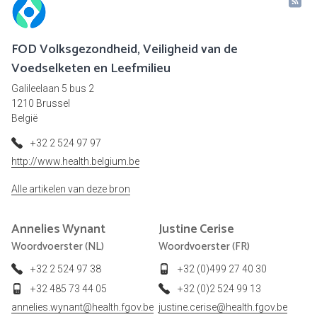
FOD Volksgezondheid, Veiligheid van de
Voedselketen en Leefmilieu
Galileelaan 5 bus 2
1210 Brussel
België
+32 2 524 97 97
http://www.health.belgium.be
Alle artikelen van deze bron
Annelies
Wynant
Justine
Cerise
Woordvoerster (NL)
Woordvoerster (FR)
+32 2 524 97 38
+32 (0)499 27 40 30
+32 485 73 44 05
+32 (0)2 524 99 13
annelies.wynant@health.fgov.be
justine.cerise@health.fgov.be