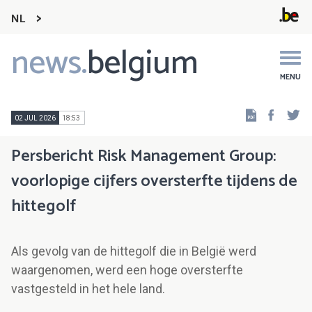
NL
news.
belgium
Main
navigation
MENU
Faceb
Tw
02 JUL 2026
18:53
Persbericht Risk Management Group:
voorlopige cijfers oversterfte tijdens de
hittegolf
Als gevolg van de hittegolf die in België werd
waargenomen, werd een hoge oversterfte
vastgesteld in het hele land.