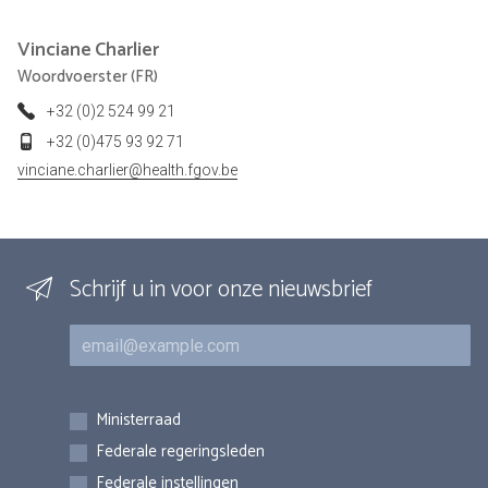
Vinciane
Charlier
Woordvoerster (FR)
+32 (0)2 524 99 21
+32 (0)475 93 92 71
vinciane.charlier@health.fgov.be
Schrijf u in voor onze nieuwsbrief
E-mail
Inschrijvingen
Ministerraad
Federale regeringsleden
Federale instellingen