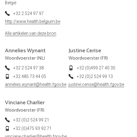
België
+32 2 524 97 97
http://www.health.belgium.be
Alle artikelen van deze bron
Annelies
Wynant
Justine
Cerise
Woordvoerster (NL)
Woordvoerster (FR)
+32 2 524 97 38
+32 (0)499 27 40 30
+32 485 73 44 05
+32 (0)2 524 99 13
annelies.wynant@health.fgov.be
justine.cerise@health.fgov.be
Vinciane
Charlier
Woordvoerster (FR)
+32 (0)2 524 99 21
+32 (0)475 93 92 71
vinciane.charlier@health.fgov.be