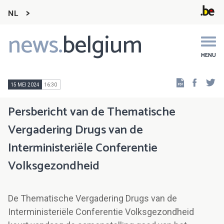
NL
news.
belgium
Main
navigation
MENU
Faceb
Tw
15 MEI 2024
16:30
Persbericht van de Thematische
Vergadering Drugs van de
Interministeriële Conferentie
Volksgezondheid
De Thematische Vergadering Drugs van de
Interministeriële Conferentie Volksgezondheid