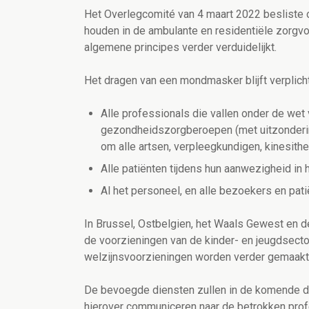
Het Overlegcomité van 4 maart 2022 besliste o
houden in de ambulante en residentiële zorg
algemene principes verder verduidelijkt.
Het dragen van een mondmasker blijft verplicht
Alle professionals die vallen onder de wet
gezondheidszorgberoepen (met uitzonderin
om alle artsen, verpleegkundigen, kinesith
Alle patiënten tijdens hun aanwezigheid in
Al het personeel, en alle bezoekers en pat
In Brussel, Ostbelgien, het Waals Gewest en d
de voorzieningen van de kinder- en jeugdsect
welzijnsvoorzieningen worden verder gemaakt 
De bevoegde diensten zullen in de komende dag
hierover communiceren naar de betrokken prof