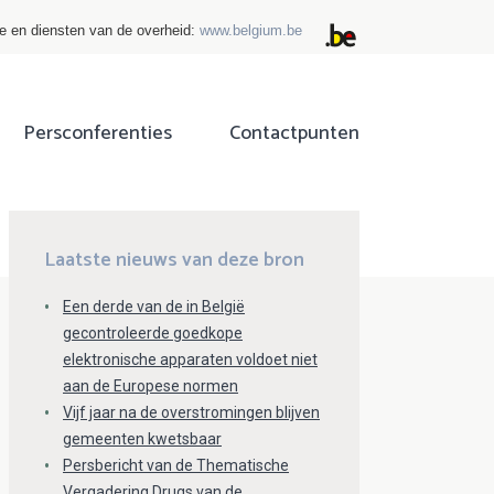
ie en diensten van de overheid:
www.belgium.be
Persconferenties
Contactpunten
ok
tter
Laatste nieuws van deze bron
Een derde van de in België
gecontroleerde goedkope
elektronische apparaten voldoet niet
aan de Europese normen
Vijf jaar na de overstromingen blijven
gemeenten kwetsbaar
Persbericht van de Thematische
Vergadering Drugs van de