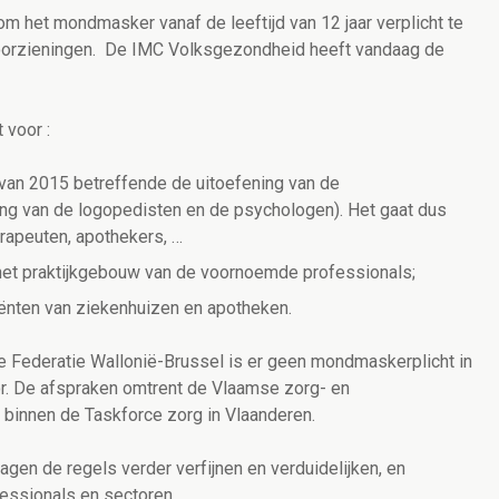
m het mondmasker vanaf de leeftijd van 12 jaar verplicht te
voorzieningen. De IMC Volksgezondheid heeft vandaag de
 voor :
 van 2015 betreffende de uitoefening van de
g van de logopedisten en de psychologen). Het gaat dus
erapeuten, apothekers, …
 het praktijkgebouw van de voornoemde professionals;
iënten van ziekenhuizen en apotheken.
e Federatie Wallonië-Brussel is er geen mondmaskerplicht in
or. De afspraken omtrent de Vlaamse zorg- en
binnen de Taskforce zorg in Vlaanderen.
en de regels verder verfijnen en verduidelijken, en
essionals en sectoren.