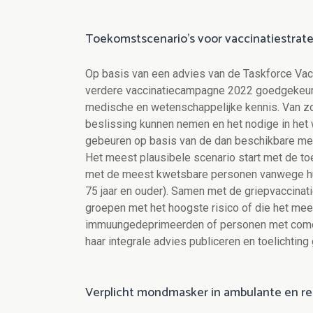
Toekomstscenario’s voor vaccinatiestrat
Op basis van een advies van de Taskforce Vacc
verdere vaccinatiecampagne 2022 goedgekeurd
medische en wetenschappelijke kennis. Van zo
beslissing kunnen nemen en het nodige in het we
gebeuren op basis van de dan beschikbare med
Het meest plausibele scenario start met de to
met de meest kwetsbare personen vanwege hun
75 jaar en ouder). Samen met de griepvaccina
groepen met het hoogste risico of die het me
immuungedeprimeerden of personen met comorbi
haar integrale advies publiceren en toelichtin
Verplicht mondmasker in ambulante en re