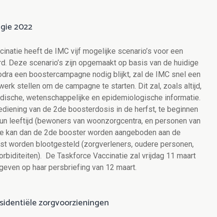
egie 2022
inatie heeft de IMC vijf mogelijke scenario’s voor een
. Deze scenario’s zijn opgemaakt op basis van de huidige
dra een boostercampagne nodig blijkt, zal de IMC snel een
rk stellen om de campagne te starten. Dit zal, zoals altijd,
ische, wetenschappelijke en epidemiologische informatie.
ediening van de 2de boosterdosis in de herfst, te beginnen
 leeftijd (bewoners van woonzorgcentra, en personen van
tie kan dan de 2de booster worden aangeboden aan de
est worden blootgesteld (zorgverleners, oudere personen,
diteiten). De Taskforce Vaccinatie zal vrijdag 11 maart
g geven op haar persbriefing van 12 maart.
sidentiële zorgvoorzieningen