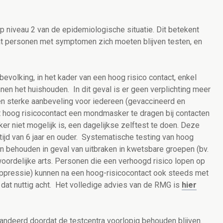
niveau 2 van de epidemiologische situatie. Dit betekent
dat personen met symptomen zich moeten blijven testen, en
evolking, in het kader van een hoog risico contact, enkel
en het huishouden. In dit geval is er geen verplichting meer
een sterke aanbeveling voor iedereen (gevaccineerd en
hoog risicocontact een mondmasker te dragen bij contacten
r niet mogelijk is, een dagelijkse zelftest te doen. Deze
ijd van 6 jaar en ouder. Systematische testing van hoog
en behouden in geval van uitbraken in kwetsbare groepen (bv.
ordelijke arts. Personen die een verhoogd risico lopen op
ppressie) kunnen na een hoog-risicocontact ook steeds met
dat nuttig acht. Het volledige advies van de RMG is
hier
andeerd doordat de testcentra voorlopig behouden blijven.