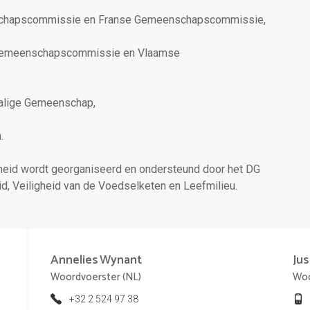
nschapscommissie en Franse Gemeenschapscommissie,
e Gemeenschapscommissie en Vlaamse
stalige Gemeenschap,
.
heid wordt georganiseerd en ondersteund door het DG
 Veiligheid van de Voedselketen en Leefmilieu.
Annelies
Wynant
Jus
Woordvoerster (NL)
Woo
+32 2 524 97 38