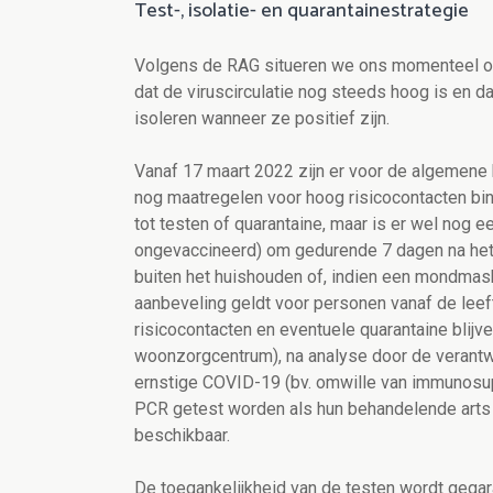
Test-, isolatie- en quarantainestrategie
Volgens de RAG situeren we ons momenteel op 
dat de viruscirculatie nog steeds hoog is en 
isoleren wanneer ze positief zijn.
Vanaf 17 maart 2022 zijn er voor de algemene b
nog maatregelen voor hoog risicocontacten binn
tot testen of quarantaine, maar is er wel nog 
ongevaccineerd) om gedurende 7 dagen na het 
buiten het huishouden of, indien een mondmaske
aanbeveling geldt voor personen vanaf de leeft
risicocontacten en eventuele quarantaine blijv
woonzorgcentrum), na analyse door de verantwo
ernstige COVID-19 (bv. omwille van immunosu
PCR getest worden als hun behandelende arts 
beschikbaar.
De toegankelijkheid van de testen wordt gegar