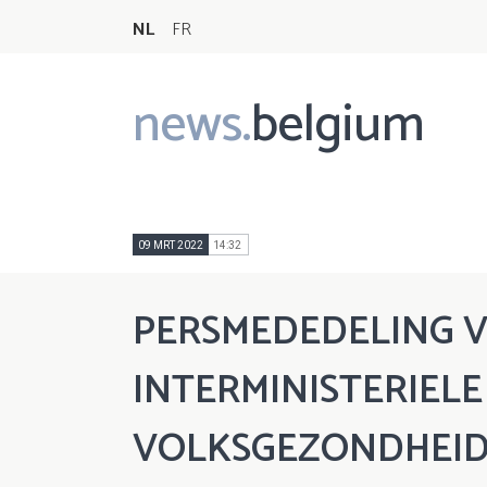
NL
FR
news.
belgium
Main
navigation
09 MRT 2022
14:32
PERSMEDEDELING 
INTERMINISTERIEL
VOLKSGEZONDHEID