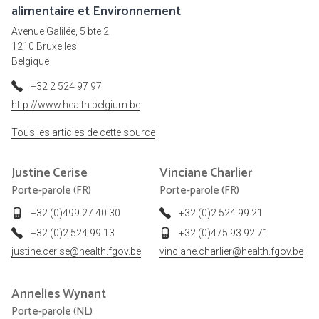
alimentaire et Environnement
Avenue Galilée, 5 bte 2
1210 Bruxelles
Belgique
+32 2 524 97 97
http://www.health.belgium.be
Tous les articles de cette source
Justine
Cerise
Vinciane
Charlier
Porte-parole (FR)
Porte-parole (FR)
+32 (0)499 27 40 30
+32 (0)2 524 99 21
+32 (0)2 524 99 13
+32 (0)475 93 92 71
justine.cerise@health.fgov.be
vinciane.charlier@health.fgov.be
Annelies
Wynant
Porte-parole (NL)