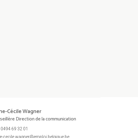
ne-Cécile
Wagner
seillère Direction de la communication
0494 69 32 01
e-cecile.wagner@emploi.belgique.be