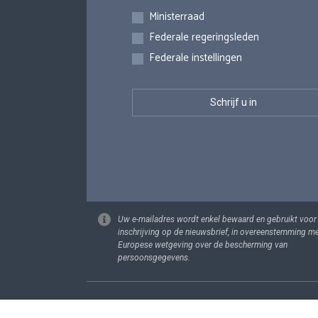
Inschrijvingen
Ministerraad
Federale regeringsleden
Federale instellingen
Uw e-mailadres wordt enkel bewaard en gebruikt voor
inschrijving op de nieuwsbrief, in overeenstemming m
Europese wetgeving over de bescherming van
persoonsgegevens.
Footer
Persoonsgege