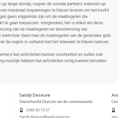
op lange termijn, roepen de sociale partners iedereen op
even maximaal inspanningen te blijven leveren om het hoofd
gen geen vrijgeleide zijn om de maatregelen die
t te gaan toepassen. Integendeel, het is enkel als deze
assing van de maatregelen ter bescherming van
de werkvloer dient men de maatregelen van de generieke gids
n de regels in verband met het telewerk te blijven naleven.
nemers hun activiteiten kunnen voortzetten en zullen ook
g moeilijk hebben hun activiteiten veilig kunnen hervatten
Sandy
Deseure
An
Diensthoofd Directie van de communicatie
Con
0485 83 70 57
Sandy.deseure@werk.belgie.be
ann