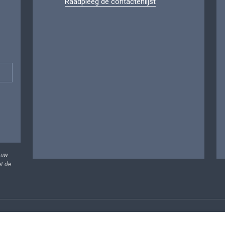
Raadpleeg de contactenlijst
 uw
et de
vens
Voorwaarden voor het hergebruik
Contacteer ons
T