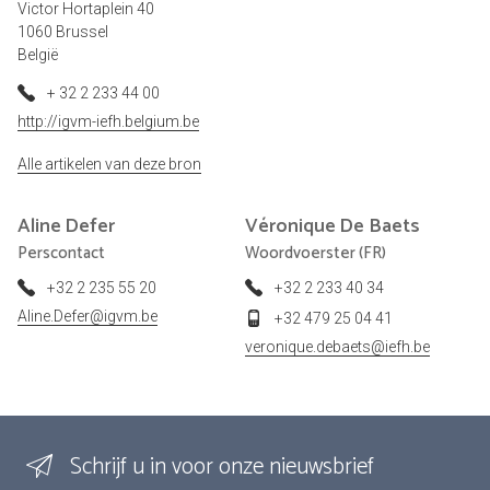
Victor Hortaplein 40
1060 Brussel
België
+ 32 2 233 44 00
http://igvm-iefh.belgium.be
Alle artikelen van deze bron
Aline
Defer
Véronique
De Baets
Perscontact
Woordvoerster (FR)
+32 2 235 55 20
+32 2 233 40 34
Aline.Defer@igvm.be
+32 479 25 04 41
veronique.debaets@iefh.be
Schrijf u in voor onze nieuwsbrief