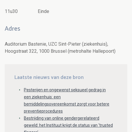
11u30 Einde
Adres
Auditorium Bastenie, UZC Sint-Pieter (ziekenhuis),
Hoogstraat 322, 1000 Brussel (metrohalte Hallepoort)
Laatste nieuws van deze bron
Pesterijen en ongewenst seksueel gedrag in
een ziekenhuis: een
bemiddelingsovereenkomst zorgt voor betere
preventieprocedures
Bestrijding van online gendergerelateerd
geweld: het Instituut krijgt de status van ‘trusted