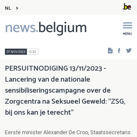
NL
news.
belgium
Main
navigation
MENU
Faceb
Tw
07 NOV 2023
12:32
PERSUITNODIGING 13/11/2023 -
Lancering van de nationale
sensibiliseringscampagne over de
Zorgcentra na Seksueel Geweld: "ZSG,
bij ons kan je terecht"
Eerste minister Alexander De Croo, Staatssecretaris