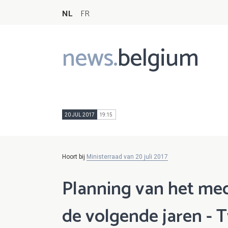
NL
FR
news.
belgium
Main
navigation
20 JUL 2017
19:15
Hoort bij
Ministerraad van 20 juli 2017
Planning van het me
de volgende jaren - 