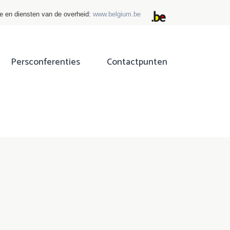
ie en diensten van de overheid:
www.belgium.be
Persconferenties
Contactpunten
ok
tter