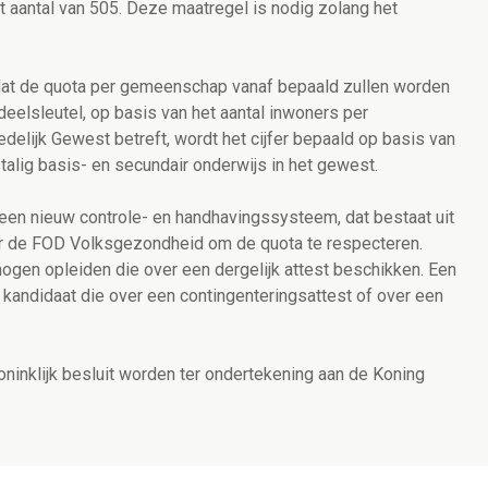
et aantal van 505. Deze maatregel is nodig zolang het
dat de quota per gemeenschap vanaf bepaald zullen worden
eelsleutel, op basis van het aantal inwoners per
lijk Gewest betreft, wordt het cijfer bepaald op basis van
stalig basis- en secundair onderwijs in het gewest.
 een nieuw controle- en handhavingssysteem, dat bestaat uit
oor de FOD Volksgezondheid om de quota te respecteren.
gen opleiden die over een dergelijk attest beschikken. Een
andidaat die over een contingenteringsattest of over een
ninklijk besluit worden ter ondertekening aan de Koning