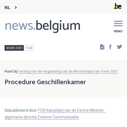
NL
news.
belgium
Main
navigation
MENU
Faceb
Tw
04 MEI 2001
17:00
Hoort bij
Verslag van de vergadering van de Ministerraad van 4 mei 2001
Procedure Geschillenkamer
Gepubliceerd door
FOD Kanselarij van de Eerste Minister -
algemene directie Externe Communicatie