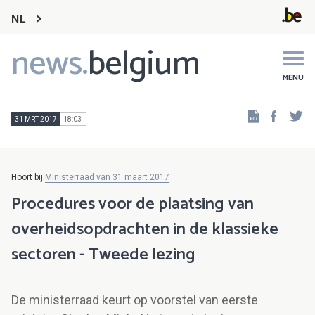
NL
news.
belgium
Main
navigation
MENU
Faceb
Tw
31 MRT 2017
18:03
Hoort bij
Ministerraad van 31 maart 2017
Procedures voor de plaatsing van
overheidsopdrachten in de klassieke
sectoren - Tweede lezing
De ministerraad keurt op voorstel van eerste