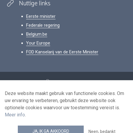
Nuttige links
Eerste minister
Federale regering
Belgium.be
Your Europe
FOD Kanselarij van de Eerste Minister
Footer
Persoonsgegevens
Voorwaarden voor het hergebruik
Deze website maakt gebruik van functionele cookies. Om
uw ervaring te verbeteren, gebruikt deze website ook
Contacteer ons
optionele cookies waarvoor uw toestemming vereist is.
Toegankelijkheid
Meer info
.
news.belgium RSS feed
JA, IK GA AKKOORD
Neen, bedankt