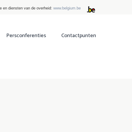
ie en diensten van de overheid:
www.belgium.be
Persconferenties
Contactpunten
ok
tter