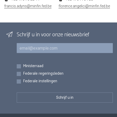
francis.adyns@minfin.fed.be
florence.angelici@minfin.fed.be
Schrijf u in voor onze nieuwsbrief
E-mail
Inschrijvingen
Ministerraad
Federale regeringsleden
Federale instellingen