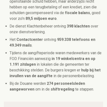
openstaande schuld hebben, maar anderzijds recht
hebben op een terugbetaling of een krediet, zien die
schulden gecompenseerd via de
fiscale balans
, goed
voor zo’n
89,5 miljoen euro
.
De dienst Klachtenbeheer ontving
398 klachten
over
onze dienstverlening.
Het
Contactcenter
ontving
959.338 telefoons en
49.349 mails
.
Tijdens de aangifteperiode waren medewerkers van de
FOD Financiën aanwezig
in 19 winkelcentra en op
1.191 zitdagen
in lokalen die de gemeenten ter
beschikking stelden. De burgers kregen er
hulp bij het
invullen van de aangifte
in de personenbelasting.
Bij de Douane werden
274 personeelsleden
aangeworven
om in de
shiftregeling
te stappen.