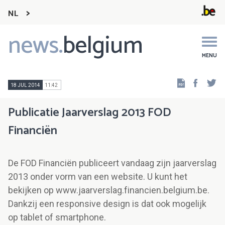
NL
news.
belgium
Main
navigation
MENU
Faceb
Tw
18 JUL 2014
11:42
Publicatie Jaarverslag 2013 FOD
Financiën
De FOD Financiën publiceert vandaag zijn jaarverslag
2013 onder vorm van een website. U kunt het
bekijken op www.jaarverslag.financien.belgium.be.
Dankzij een responsive design is dat ook mogelijk
op tablet of smartphone.