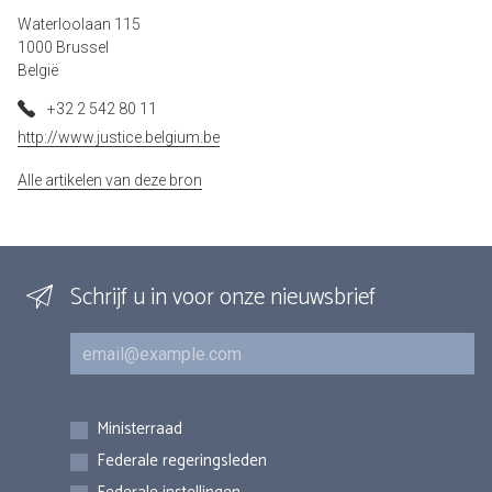
Waterloolaan 115
1000 Brussel
België
+32 2 542 80 11
http://www.justice.belgium.be
Alle artikelen van deze bron
Schrijf u in voor onze nieuwsbrief
E-mail
Inschrijvingen
Ministerraad
Federale regeringsleden