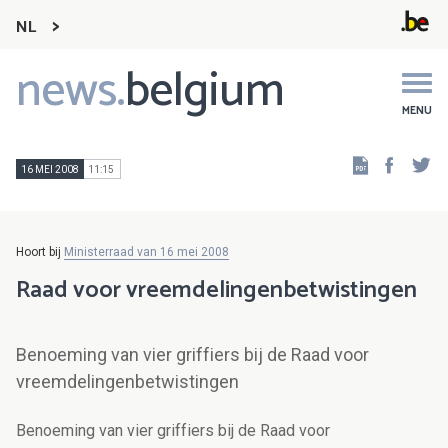
NL
news.
belgium
Main
navigation
MENU
Faceb
Tw
16 MEI 2008
11:15
Hoort bij
Ministerraad van 16 mei 2008
Raad voor vreemdelingenbetwistingen
Benoeming van vier griffiers bij de Raad voor
vreemdelingenbetwistingen
Benoeming van vier griffiers bij de Raad voor