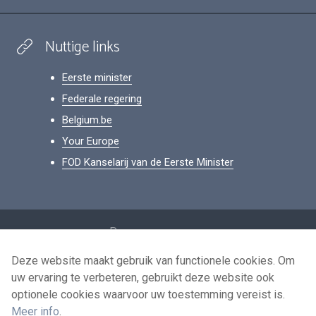
Nuttige links
Eerste minister
Federale regering
Belgium.be
Your Europe
FOD Kanselarij van de Eerste Minister
Footer
Persoonsgegevens
Voorwaarden voor het hergebruik
Deze website maakt gebruik van functionele cookies. Om
uw ervaring te verbeteren, gebruikt deze website ook
Contacteer ons
optionele cookies waarvoor uw toestemming vereist is.
Toegankelijkheid
Meer info
.