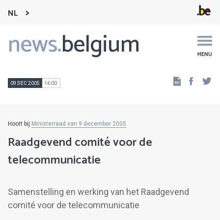
NL
news.
belgium
Main
navigation
MENU
Faceb
Tw
09 DEC 2005
16:00
Hoort bij
Ministerraad van 9 december 2005
Raadgevend comité voor de
telecommunicatie
Samenstelling en werking van het Raadgevend
comité voor de telecommunicatie