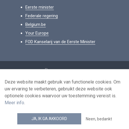
Eerste minister
Federale regering
Belgium.be
Your Europe
FOD Kanselarij van de Eerste Minister
Footer
Persoonsgegevens
Voorwaarden voor het hergebruik
Deze website maakt gebruik van functionele cookies. Om
uw ervaring te verbeteren, gebruikt deze website ook
Contacteer ons
optionele cookies waarvoor uw toestemming vereist is.
Toegankelijkheid
Meer info
.
news.belgium RSS feed
JA, IK GA AKKOORD
Neen, bedankt
© 2026 - news.belgium.be