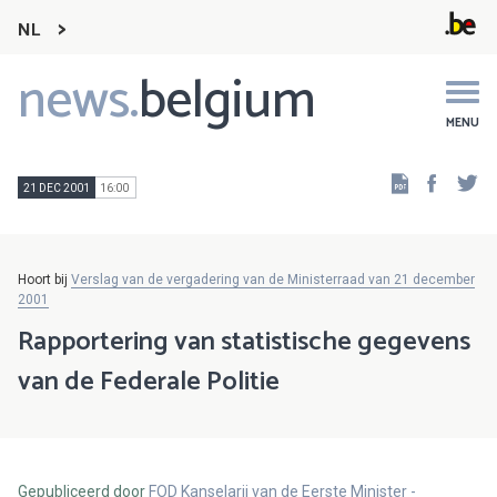
NL
news.
belgium
Main
navigation
MENU
Faceb
Tw
21 DEC 2001
16:00
Hoort bij
Verslag van de vergadering van de Ministerraad van 21 december
2001
Rapportering van statistische gegevens
van de Federale Politie
Gepubliceerd door
FOD Kanselarij van de Eerste Minister -