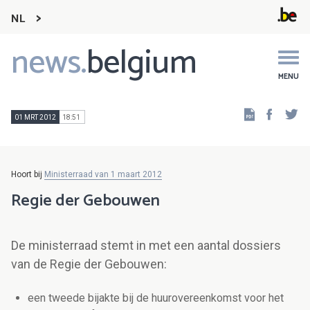
NL
news.
belgium
Main
navigation
MENU
Faceb
Tw
01 MRT 2012
18:51
Hoort bij
Ministerraad van 1 maart 2012
Regie der Gebouwen
De ministerraad stemt in met een aantal dossiers
van de Regie der Gebouwen:
een tweede bijakte bij de huurovereenkomst voor het