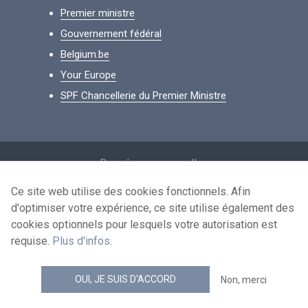
Premier ministre
Gouvernement fédéral
Belgium.be
Your Europe
SPF Chancellerie du Premier Ministre
Footer
Données personnelles
Conditions de réutilisation
Ce site web utilise des cookies fonctionnels. Afin
d'optimiser votre expérience, ce site utilise également des
Contactez-nous
cookies optionnels pour lesquels votre autorisation est
Accessibilité
requise.
Plus d'infos
.
news.belgium flux RSS
OUI, JE SUIS D'ACCORD
Non, merci
© 2026 - news.belgium.be