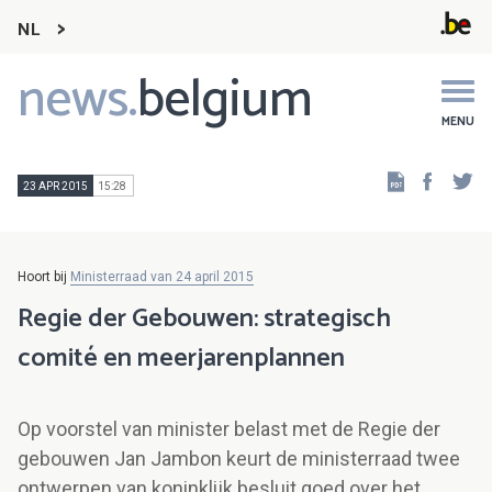
NL
news.
belgium
Main
navigation
MENU
Faceb
Tw
23 APR 2015
15:28
Hoort bij
Ministerraad van 24 april 2015
Regie der Gebouwen: strategisch
comité en meerjarenplannen
Op voorstel van minister belast met de Regie der
gebouwen Jan Jambon keurt de ministerraad twee
ontwerpen van koninklijk besluit goed over het