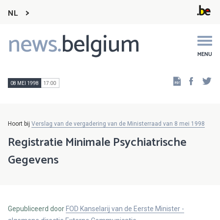
NL
news.
belgium
Main
navigation
MENU
Faceb
Tw
08 MEI 1998
17:00
Hoort bij
Verslag van de vergadering van de Ministerraad van 8 mei 1998
Registratie Minimale Psychiatrische
Gegevens
Gepubliceerd door
FOD Kanselarij van de Eerste Minister -