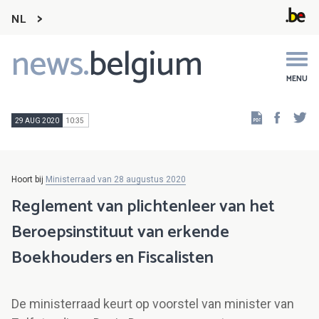
NL
news.
belgium
Main
navigation
MENU
Faceb
Tw
29 AUG 2020
10:35
Hoort bij
Ministerraad van 28 augustus 2020
Reglement van plichtenleer van het
Beroepsinstituut van erkende
Boekhouders en Fiscalisten
De ministerraad keurt op voorstel van minister van