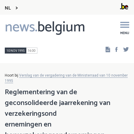
NL
news.
belgium
Main
navigation
MENU
Faceb
Tw
10 NOV 1995
16:00
Hoort bij
Verslag van de vergadering van de Ministerraad van 10 november
1995
Reglementering van de
geconsolideerde jaarrekening van
verzekeringsond
ernemingen en