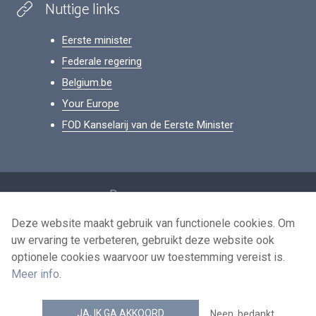
Nuttige links
Eerste minister
Federale regering
Belgium.be
Your Europe
FOD Kanselarij van de Eerste Minister
Footer
Persoonsgegevens
Voorwaarden voor het hergebruik
Deze website maakt gebruik van functionele cookies. Om
uw ervaring te verbeteren, gebruikt deze website ook
Contacteer ons
optionele cookies waarvoor uw toestemming vereist is.
Toegankelijkheid
Meer info
.
news.belgium RSS feed
JA, IK GA AKKOORD
Neen, bedankt