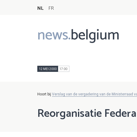
NL
FR
news.
belgium
Main
navigation
12 MEI 2000
17:00
Hoort bij
Verslag van de vergadering van de Ministerraad 
Reorganisatie Feder