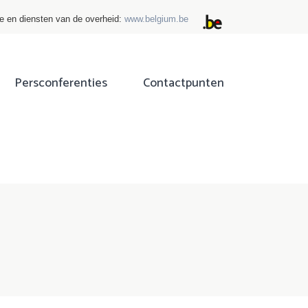
ie en diensten van de overheid:
www.belgium.be
Persconferenties
Contactpunten
ok
tter