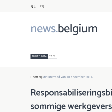
NL
FR
news.
belgium
Main
navigation
18 DEC 2014
17:08
Hoort bij
Ministerraad van 18 december 2014
Responsabiliseringsbi
sommige werkgevers 