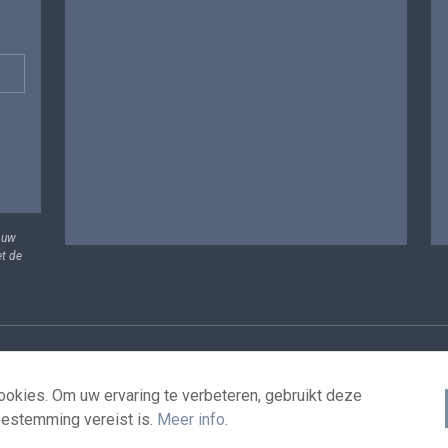
 uw
et de
vens
Voorwaarden voor het hergebruik
Contacteer ons
T
okies. Om uw ervaring te verbeteren, gebruikt deze
oestemming vereist is.
Meer info
.