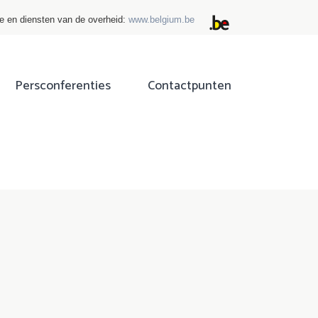
ie en diensten van de overheid:
www.belgium.be
Persconferenties
Contactpunten
ok
tter