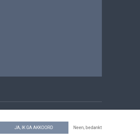
oegankelijkheid
JA, IK GA AKKOORD
Neen, bedankt
news.belgium RSS feed