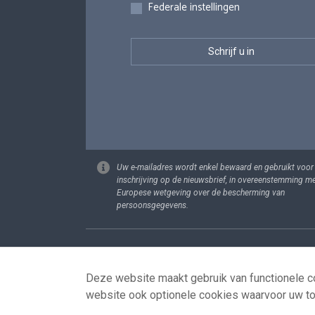
Federale instellingen
Uw e-mailadres wordt enkel bewaard en gebruikt voor
inschrijving op de nieuwsbrief, in overeenstemming m
Europese wetgeving over de bescherming van
persoonsgegevens.
Footer
Persoonsgege
Deze website maakt gebruik van functionele co
website ook optionele cookies waarvoor uw t
© 2026 - news.belgium.be