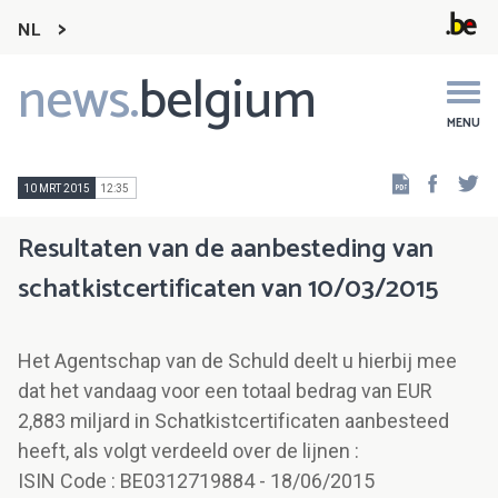
NL
news.
belgium
Main
navigation
MENU
Faceb
Tw
10 MRT 2015
12:35
Resultaten van de aanbesteding van
schatkistcertificaten van 10/03/2015
Het Agentschap van de Schuld deelt u hierbij mee
dat het vandaag voor een totaal bedrag van EUR
2,883 miljard in Schatkistcertificaten aanbesteed
heeft, als volgt verdeeld over de lijnen :
ISIN Code : BE0312719884 - 18/06/2015