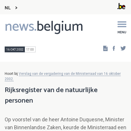
NL
news.
belgium
Main
navigation
MENU
Faceb
Tw
16 OKT 2002
17:00
Hoort bij
Verslag van de vergadering van de Ministerraad van 16 oktober
2002.
Rijksregister van de natuurlijke
personen
Op voorstel van de heer Antoine Duquesne, Minister
van Binnenlandse Zaken, keurde de Ministerraad een