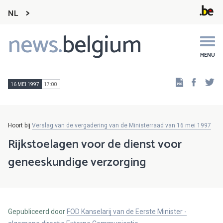
NL
news.
belgium
Main
navigation
MENU
Faceb
Tw
16 MEI 1997
17:00
Hoort bij
Verslag van de vergadering van de Ministerraad van 16 mei 1997
Rijkstoelagen voor de dienst voor
geneeskundige verzorging
Gepubliceerd door
FOD Kanselarij van de Eerste Minister -