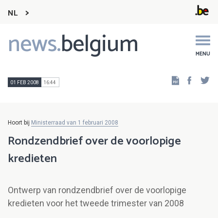
NL
news.
belgium
Main
navigation
MENU
Faceb
Tw
01 FEB 2008
16:44
Hoort bij
Ministerraad van 1 februari 2008
Rondzendbrief over de voorlopige
kredieten
Ontwerp van rondzendbrief over de voorlopige
kredieten voor het tweede trimester van 2008