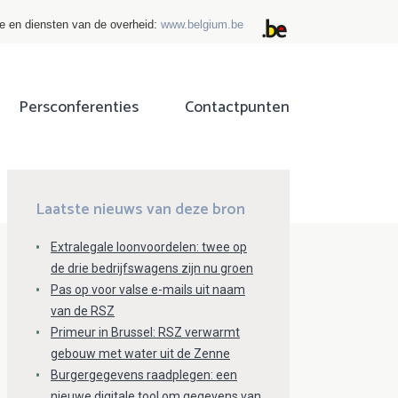
ie en diensten van de overheid:
www.belgium.be
Persconferenties
Contactpunten
ok
tter
Laatste nieuws van deze bron
Extralegale loonvoordelen: twee op
de drie bedrijfswagens zijn nu groen
Pas op voor valse e-mails uit naam
van de RSZ
Primeur in Brussel: RSZ verwarmt
gebouw met water uit de Zenne
Burgergegevens raadplegen: een
nieuwe digitale tool om gegevens van