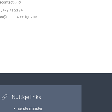
scontact (FR)
0479 71 53 74
ss@onssrszlss.fgov.be
Nuttige links
Eerste minister