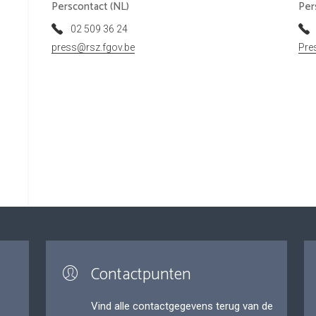
Perscontact (NL)
Per
02 509 36 24
press@rsz.fgov.be
Pre
Contactpunten
Vind alle contactgegevens terug van de