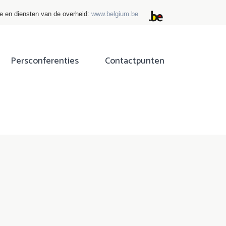
ie en diensten van de overheid:
www.belgium.be
Persconferenties
Contactpunten
ok
tter