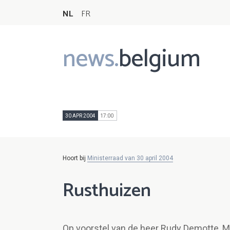
NL
FR
news.
belgium
Main
navigation
30 APR 2004
17:00
Hoort bij
Ministerraad van 30 april 2004
Rusthuizen
Op voorstel van de heer Rudy Demotte, M