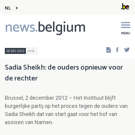
NL
news.
belgium
Main
navigation
MENU
Faceb
Tw
02 DEC 2012
20:02
Sadia Sheikh: de ouders opnieuw voor
de rechter
Brussel, 2 december 2012 – Het Instituut blijft
burgerlijke partij op het proces tegen de ouders van
Sadia Sheikh dat van start gaat voor het hof van
assisen van Namen.