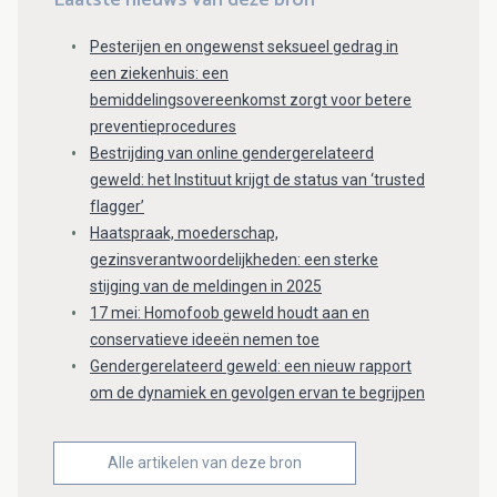
Laatste nieuws van deze bron
Pesterijen en ongewenst seksueel gedrag in
een ziekenhuis: een
bemiddelingsovereenkomst zorgt voor betere
preventieprocedures
Bestrijding van online gendergerelateerd
geweld: het Instituut krijgt de status van ‘trusted
flagger’
Haatspraak, moederschap,
gezinsverantwoordelijkheden: een sterke
stijging van de meldingen in 2025
17 mei: Homofoob geweld houdt aan en
conservatieve ideeën nemen toe
Gendergerelateerd geweld: een nieuw rapport
om de dynamiek en gevolgen ervan te begrijpen
Alle artikelen van deze bron