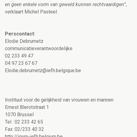
en geen enkele vorm van geweld kunnen rechtvaardigen
”,
verklaart Michel Pasteel.
Perscontact:
Elodie Debrumetz
communicatieverantwoordelijke
02 233 49 47
04 97 23 67 67
Elodie.debrumetz@iefh.belgique.be
Instituut voor de gelijkheid van vrouwen en mannen
Ernest Blerotstraat 1
1070 Brussel
Tel : 02 233 42 65
Fax: 02/233 40 32
http://igvm-iefh.belgium.be