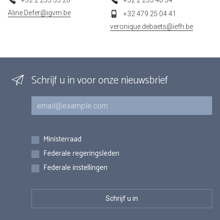
+32 2 235 55 20
+32 2 233 40 34
Aline.Defer@igvm.be
+32 479 25 04 41
veronique.debaets@iefh.be
Schrijf u in voor onze nieuwsbrief
E-mail
Inschrijvingen
Ministerraad
Federale regeringsleden
Federale instellingen