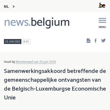
NL
news.
belgium
Main
navigation
MENU
Faceb
Tw
23 JUN 2025
14:54
Hoort bij
Ministerraad van 20 juni 2025
Samenwerkingsakkoord betreffende de
gemeenschappelijke ontvangsten van
de Belgisch-Luxemburgse Economische
Unie