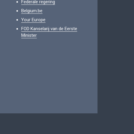
Federale regering
Belgium.be
Your Europe
FOD Kanselarij van de Eerste
Minister