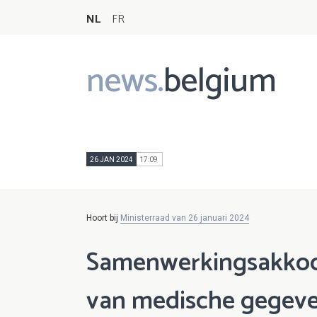
NL
FR
news.
belgium
Main
navigation
26 JAN 2024
17:09
Hoort bij
Ministerraad van 26 januari 2024
Samenwerkingsakkoor
van medische gegeve