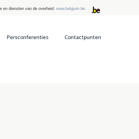
ie en diensten van de overheid:
www.belgium.be
Persconferenties
Contactpunten
ok
tter