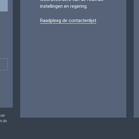
instellingen en regering.
Raadpleeg de contactenlijst
 uw
et de