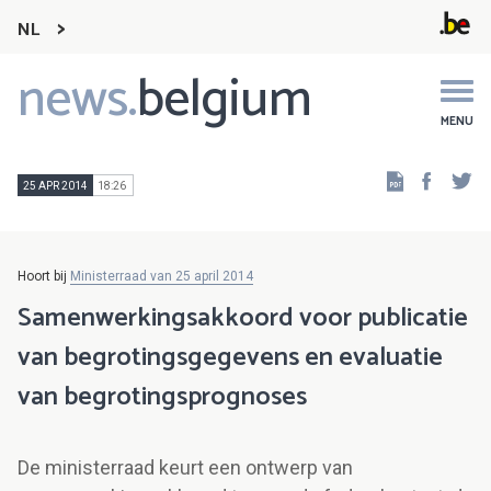
NL
news.
belgium
Main
navigation
MENU
Faceb
Tw
25 APR 2014
18:26
Hoort bij
Ministerraad van 25 april 2014
Samenwerkingsakkoord voor publicatie
van begrotingsgegevens en evaluatie
van begrotingsprognoses
De ministerraad keurt een ontwerp van