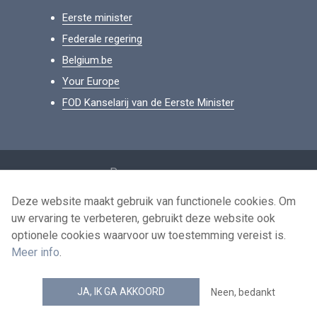
Eerste minister
Federale regering
Belgium.be
Your Europe
FOD Kanselarij van de Eerste Minister
Footer
Persoonsgegevens
Voorwaarden voor het hergebruik
Deze website maakt gebruik van functionele cookies. Om
uw ervaring te verbeteren, gebruikt deze website ook
Contacteer ons
optionele cookies waarvoor uw toestemming vereist is.
Toegankelijkheid
Meer info
.
news.belgium RSS feed
JA, IK GA AKKOORD
Neen, bedankt
© 2026 - news.belgium.be