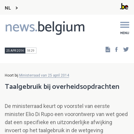
NL
news.
belgium
Main
navigation
MENU
Faceb
Tw
25 APR 2014
18:29
Hoort bij
Ministerraad van 25 april 2014
Taalgebruik bij overheidsopdrachten
De ministerraad keurt op voorstel van eerste
minister Elio Di Rupo een voorontwerp van wet goed
dat een specifieke en uitzonderlijke afwijking
invoert op het taalgebruik in de wetgeving