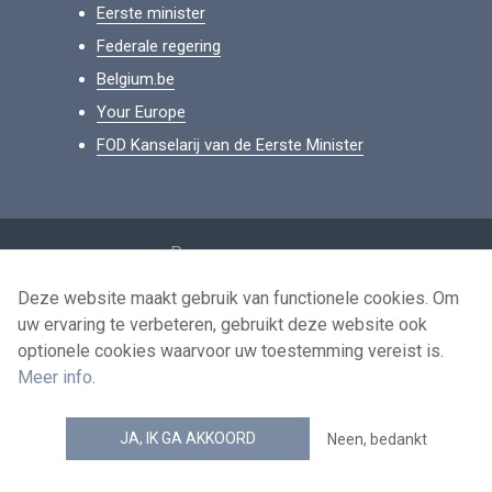
Eerste minister
Federale regering
Belgium.be
Your Europe
FOD Kanselarij van de Eerste Minister
Footer
Persoonsgegevens
Voorwaarden voor het hergebruik
Deze website maakt gebruik van functionele cookies. Om
uw ervaring te verbeteren, gebruikt deze website ook
Contacteer ons
optionele cookies waarvoor uw toestemming vereist is.
Toegankelijkheid
Meer info
.
news.belgium RSS feed
JA, IK GA AKKOORD
Neen, bedankt
© 2026 - news.belgium.be