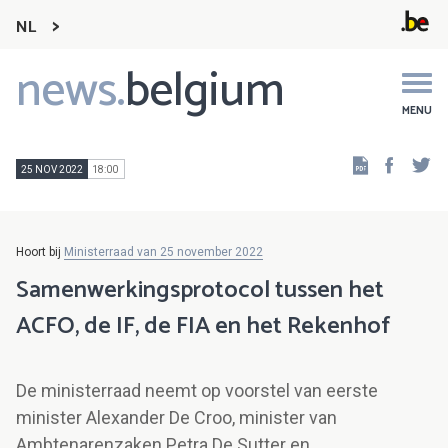
NL
news.
belgium
Main
navigation
MENU
Faceb
Tw
25 NOV 2022
18:00
Hoort bij
Ministerraad van 25 november 2022
Samenwerkingsprotocol tussen het
ACFO, de IF, de FIA en het Rekenhof
De ministerraad neemt op voorstel van eerste
minister Alexander De Croo, minister van
Ambtenarenzaken Petra De Sutter en