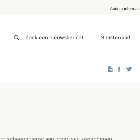
Andere informat
Zoek een nieuwsbericht
Ministerraad
Facebo
Twi
oor scheepsdienst aan boord van zeeschepen