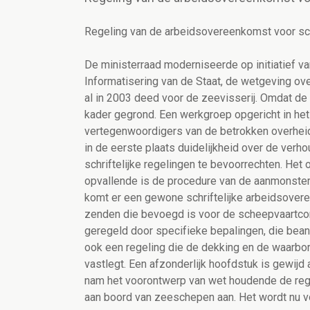
Regeling van de arbeidsovereenkomst voor s
De ministerraad moderniseerde op initiatief v
Informatisering van de Staat, de wetgeving ove
al in 2003 deed voor de zeevisserij. Omdat de 
kader gegrond. Een werkgroep opgericht in het 
vertegenwoordigers van de betrokken overheid
in de eerste plaats duidelijkheid over de verh
schriftelijke regelingen te bevoorrechten. He
opvallende is de procedure van de aanmonsteri
komt er een gewone schriftelijke arbeidsove
zenden die bevoegd is voor de scheepvaartcon
geregeld door specifieke bepalingen, die bea
ook een regeling die de dekking en de waarbo
vastlegt. Een afzonderlijk hoofdstuk is gewij
nam het voorontwerp van wet houdende de re
aan boord van zeeschepen aan. Het wordt nu v