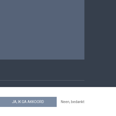
oegankelijkheid
JA, IK GA AKKOORD
Neen, bedankt
news.belgium RSS feed