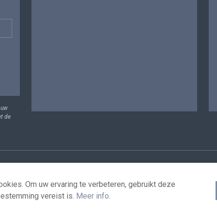
 uw
et de
vens
Voorwaarden voor het hergebruik
Contacteer ons
T
okies. Om uw ervaring te verbeteren, gebruikt deze
oestemming vereist is.
Meer info
.