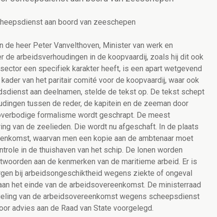
cheepsdienst aan boord van zeeschepen
an de heer Peter Vanvelthoven, Minister van werk en
r de arbeidsverhoudingen in de koopvaardij, zoals hij dit ook
sector een specifiek karakter heeft, is een apart wetgevend
kader van het paritair comité voor de koopvaardij, waar ook
sdienst aan deelnamen, stelde de tekst op. De tekst schept
oudingen tussen de reder, de kapitein en de zeeman door
t overbodige formalisme wordt geschrapt. De meest
ng van de zeelieden. Die wordt nu afgeschaft. In de plaats
reenkomst, waarvan men een kopie aan de ambtenaar moet
trole in de thuishaven van het schip. De lonen worden
ntwoorden aan de kenmerken van de maritieme arbeid. Er is
rgen bij arbeidsongeschiktheid wegens ziekte of ongeval
d aan het einde van de arbeidsovereenkomst. De ministerraad
geling van de arbeidsovereenkomst wegens scheepsdienst
oor advies aan de Raad van State voorgelegd.