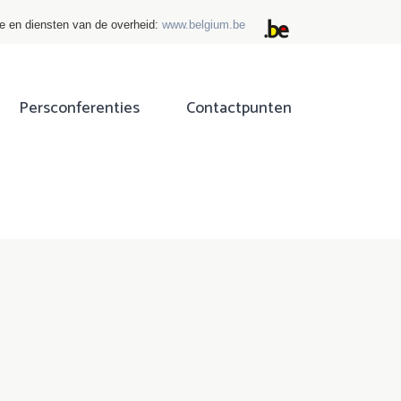
ie en diensten van de overheid:
www.belgium.be
Persconferenties
Contactpunten
ok
tter