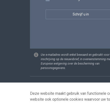
Uw e-mailadres wordt enkel bewaard en gebruikt voor
inschrijving op de nieuwsbrief, in overeenstemming m
Europese wetgeving over de bescherming van
persoonsgegevens.
Footer
Persoonsgege
Deze website maakt gebruik van functionele co
website ook optionele cookies waarvoor uw t
© 2026 - news.belgium.be