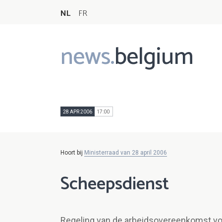
NL
FR
news.
belgium
Main
navigation
28 APR 2006
17:00
Hoort bij
Ministerraad van 28 april 2006
Scheepsdienst
Regeling van de arbeidsovereenkomst v