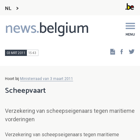
NL
news.
belgium
Main
navigation
MENU
Faceb
Tw
03 MRT 2011
15:43
Hoort bij
Ministerraad van 3 maart 2011
Scheepvaart
Verzekering van scheepseigenaars tegen maritieme
vorderingen
Verzekering van scheepseigenaars tegen maritieme