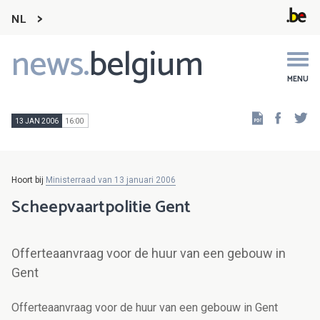
NL
news.
belgium
Main
navigation
MENU
Faceb
Tw
13 JAN 2006
16:00
Hoort bij
Ministerraad van 13 januari 2006
Scheepvaartpolitie Gent
Offerteaanvraag voor de huur van een gebouw in
Gent
Offerteaanvraag voor de huur van een gebouw in Gent