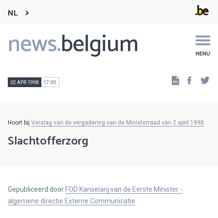
NL
news.
belgium
Main
navigation
MENU
Faceb
Tw
02 APR 1998
17:00
Hoort bij
Verslag van de vergadering van de Ministerraad van 2 april 1998
Slachtofferzorg
Gepubliceerd door
FOD Kanselarij van de Eerste Minister -
algemene directie Externe Communicatie