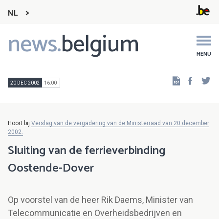
NL
news.
belgium
Main
navigation
MENU
Faceb
Tw
20 DEC 2002
16:00
Hoort bij
Verslag van de vergadering van de Ministerraad van 20 december
2002.
Sluiting van de ferrieverbinding
Oostende-Dover
Op voorstel van de heer Rik Daems, Minister van
Telecommunicatie en Overheidsbedrijven en