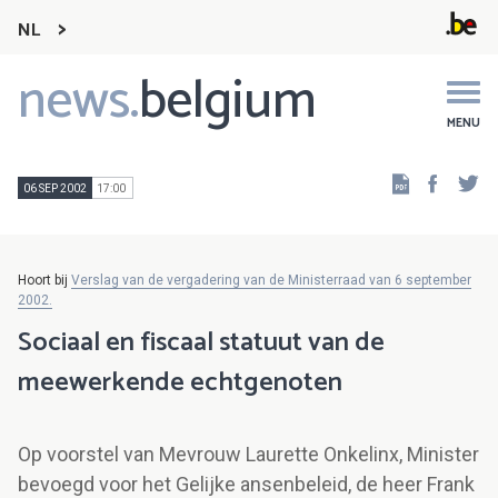
NL
news.
belgium
Main
navigation
MENU
Faceb
Tw
06 SEP 2002
17:00
Hoort bij
Verslag van de vergadering van de Ministerraad van 6 september
2002.
Sociaal en fiscaal statuut van de
meewerkende echtgenoten
Op voorstel van Mevrouw Laurette Onkelinx, Minister
bevoegd voor het Gelijke ansenbeleid, de heer Frank