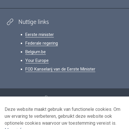
Nuttige links
Eerste minister
Federale regering
Belgium.be
Your Europe
FOD Kanselarij van de Eerste Minister
Footer
Persoonsgegevens
Voorwaarden voor het hergebruik
Deze website maakt gebruik van functionele cookies. Om
uw ervaring te verbeteren, gebruikt deze website ook
Contacteer ons
optionele cookies waarvoor uw toestemming vereist is.
Toegankelijkheid