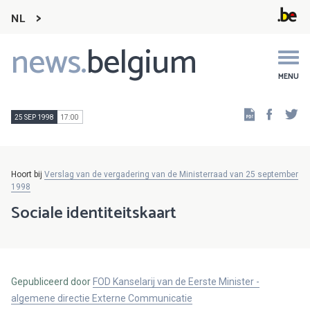
NL
news.
belgium
Main
navigation
MENU
Faceb
Tw
25 SEP 1998
17:00
Hoort bij
Verslag van de vergadering van de Ministerraad van 25 september
1998
Sociale identiteitskaart
Gepubliceerd door
FOD Kanselarij van de Eerste Minister -
algemene directie Externe Communicatie