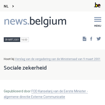
NL
news.
belgium
Main
navigation
MENU
Faceb
Tw
09 MRT 2001
16:00
Hoort bij
Verslag van de vergadering van de Ministerraad van 9 maart 2001
Sociale zekerheid
Gepubliceerd door
FOD Kanselarij van de Eerste Minister -
algemene directie Externe Communicatie