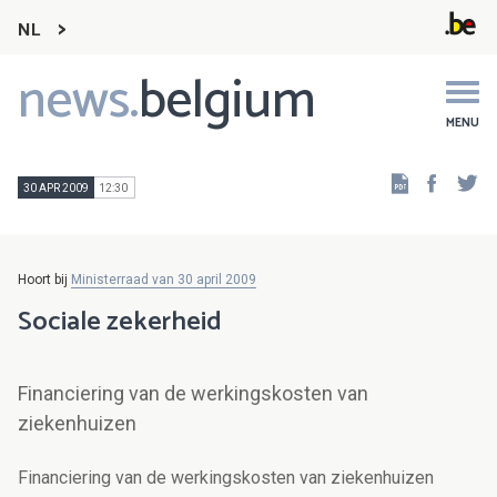
NL
news.
belgium
Main
navigation
MENU
Faceb
Tw
30 APR 2009
12:30
Hoort bij
Ministerraad van 30 april 2009
Sociale zekerheid
Financiering van de werkingskosten van
ziekenhuizen
Financiering van de werkingskosten van ziekenhuizen