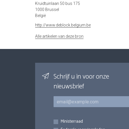
Kruidtuinlaan 50 bus 175
1000 Brussel
België
http://www.deblock.belgium.be
Alle artikelen van deze bron
Schrijf u in voor onze
nieuwsbrief
E-mail
Inschrijvingen
Ministerraad