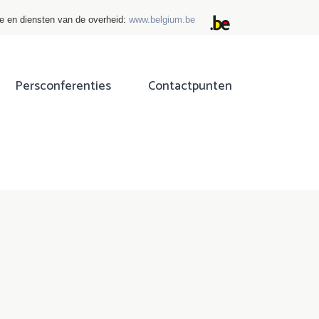
ie en diensten van de overheid:
www.belgium.be
Persconferenties
Contactpunten
ok
tter