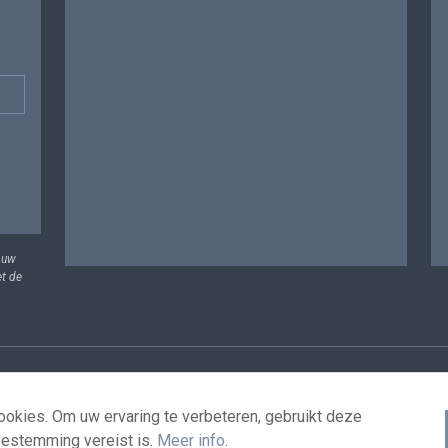
 uw
et de
vens
Voorwaarden voor het hergebruik
Contacteer ons
T
okies. Om uw ervaring te verbeteren, gebruikt deze
oestemming vereist is.
Meer info
.