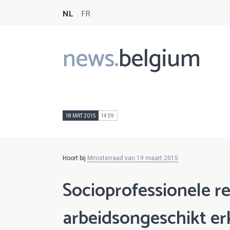
NL
FR
news.
belgium
Main
navigation
18 MRT 2015
14:59
Hoort bij
Ministerraad van 19 maart 2015
Socioprofessionele re
arbeidsongeschikt er