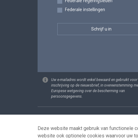
Federale regeringsleden
Federale instellingen
Uw e-mailadres wordt enkel bewaard en gebruikt voor
inschrijving op de nieuwsbrief, in overeenstemming m
Europese wetgeving over de bescherming van
persoonsgegevens.
Footer
Persoonsgege
Deze website maakt gebruik van functionele co
website ook optionele cookies waarvoor uw t