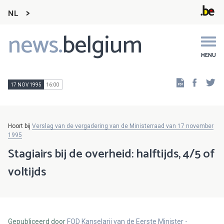
NL
news.
belgium
Main
navigation
MENU
Faceb
Tw
17 NOV 1995
16:00
Hoort bij
Verslag van de vergadering van de Ministerraad van 17 november
1995
Stagiairs bij de overheid: halftijds, 4/5 of
voltijds
Gepubliceerd door
FOD Kanselarij van de Eerste Minister -