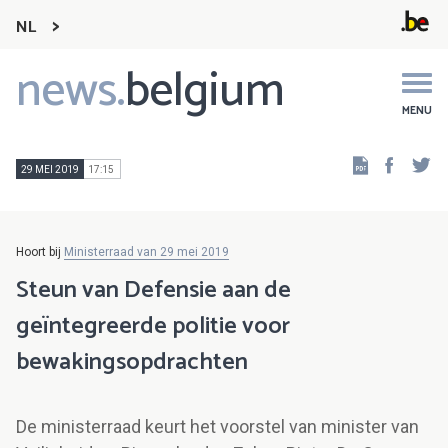
NL
news.
belgium
Main
navigation
MENU
Faceb
Tw
29 MEI 2019
17:15
Hoort bij
Ministerraad van 29 mei 2019
Steun van Defensie aan de
geïntegreerde politie voor
bewakingsopdrachten
De ministerraad keurt het voorstel van minister van