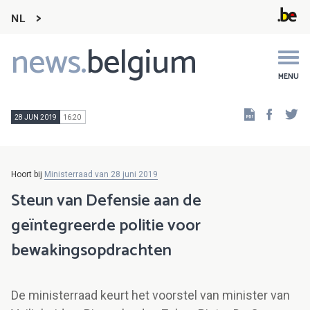
NL
news.
belgium
Main
navigation
MENU
Faceb
Tw
28 JUN 2019
16:20
Hoort bij
Ministerraad van 28 juni 2019
Steun van Defensie aan de
geïntegreerde politie voor
bewakingsopdrachten
De ministerraad keurt het voorstel van minister van