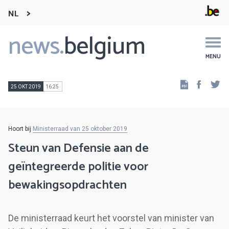
NL
news.
belgium
Main
navigation
MENU
Faceb
Tw
25 OKT 2019
16:25
Hoort bij
Ministerraad van 25 oktober 2019
Steun van Defensie aan de
geïntegreerde politie voor
bewakingsopdrachten
De ministerraad keurt het voorstel van minister van